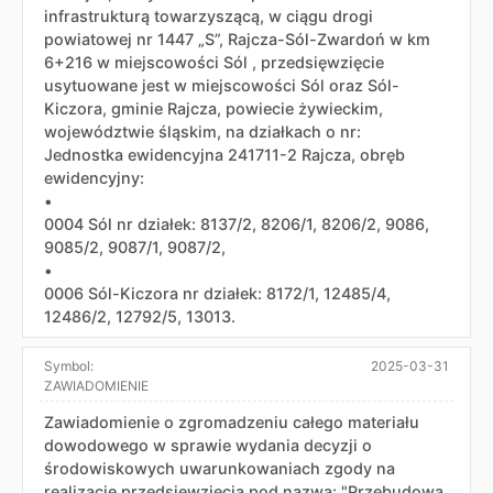
infrastrukturą towarzyszącą, w ciągu drogi
powiatowej nr 1447 „S”, Rajcza-Sól-Zwardoń w km
6+216 w miejscowości Sól , przedsięwzięcie
usytuowane jest w miejscowości Sól oraz Sól-
Kiczora, gminie Rajcza, powiecie żywieckim,
województwie śląskim, na działkach o nr:
Jednostka ewidencyjna 241711-2 Rajcza, obręb
ewidencyjny:
•
0004 Sól nr działek: 8137/2, 8206/1, 8206/2, 9086,
9085/2, 9087/1, 9087/2,
•
0006 Sól-Kiczora nr działek: 8172/1, 12485/4,
12486/2, 12792/5, 13013.
Symbol:
2025-03-31
ZAWIADOMIENIE
Zawiadomienie o zgromadzeniu całego materiału
dowodowego w sprawie wydania decyzji o
środowiskowych uwarunkowaniach zgody na
realizację przedsięwzięcia pod nazwą: "Przebudowa