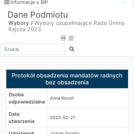
Informacje o BIP
Dane Podmiotu
Wybory /
Wybory uzupełniające Rada Gminy
Rajcza 2023
Wpisz tekst do wyszukania
Szukaj
Protokół obsadzenia mandatów radnych bez obsadzeni
Protokół obsadzenia mandatów radnych
bez obsadzenia
Osoba
Anna Kocoń
odpowiedzialna
Data
2023-02-21
utworzenia
Udostępnił
Judyta Grygny