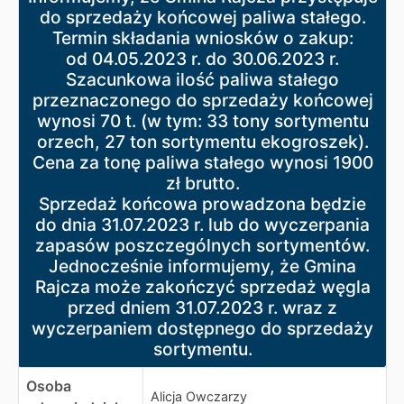
Termin składania wniosków o zakup:
do sprzedaży końcowej paliwa stałego.
od 04.05.2023 r. do 30.06.2023 r.
Termin składania wniosków o zakup:
Szacunkowa ilość paliwa stałego przeznaczonego do sp
od 04.05.2023 r. do 30.06.2023 r.
Cena za tonę paliwa stałego wynosi 1900 zł brutto.
Szacunkowa ilość paliwa stałego
Sprzedaż końcowa prowadzona będzie do dnia 31.07.20
przeznaczonego do sprzedaży końcowej
Jednocześnie informujemy, że Gmina Rajcza może zako
wynosi 70 t. (w tym: 33 tony sortymentu
orzech, 27 ton sortymentu ekogroszek).
Cena za tonę paliwa stałego wynosi 1900
zł brutto.
Sprzedaż końcowa prowadzona będzie
do dnia 31.07.2023 r. lub do wyczerpania
zapasów poszczególnych sortymentów.
Jednocześnie informujemy, że Gmina
Rajcza może zakończyć sprzedaż węgla
przed dniem 31.07.2023 r. wraz z
wyczerpaniem dostępnego do sprzedaży
sortymentu.
Osoba
Alicja Owczarzy