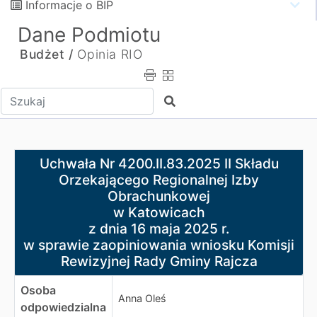
Informacje o BIP
Dane Podmiotu
Budżet /
Opinia RIO
Wpisz tekst do wyszukania
Szukaj
Uchwała Nr 4200.II.83.2025 II Składu Orzekającego Reg
Uchwała Nr 4200.II.83.2025 II Składu
w Katowicach
Orzekającego Regionalnej Izby
z dnia 16 maja 2025 r.
Obrachunkowej
w sprawie zaopiniowania wniosku Komisji Rewizyjnej R
w Katowicach
z dnia 16 maja 2025 r.
w sprawie zaopiniowania wniosku Komisji
Rewizyjnej Rady Gminy Rajcza
Osoba
Anna Oleś
odpowiedzialna