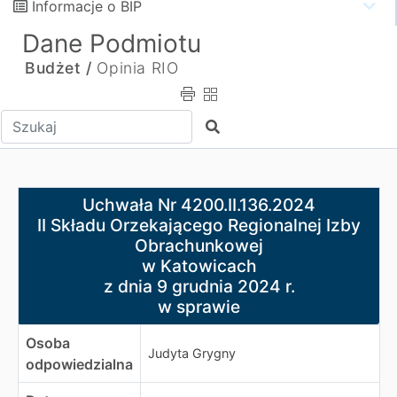
Informacje o BIP
Dane Podmiotu
Budżet /
Opinia RIO
Wpisz tekst do wyszukania
Szukaj
Uchwała Nr 4200.II.136.2024
Uchwała Nr 4200.II.136.2024
II Składu Orzekającego Regionalnej Izby Obrachunkowej
II Składu Orzekającego Regionalnej Izby
w Katowicach
Obrachunkowej
z dnia 9 grudnia 2024 r.
w Katowicach
w sprawie
z dnia 9 grudnia 2024 r.
w sprawie
Osoba
Judyta Grygny
odpowiedzialna