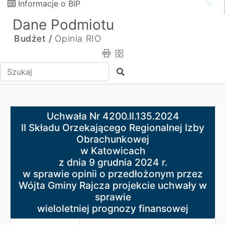
Informacje o BIP
Dane Podmiotu
Budżet /
Opinia RIO
Wpisz tekst do wyszukania
Szukaj
Uchwała Nr 4200.II.135.2024
Uchwała Nr 4200.II.135.2024
II Składu Orzekającego Regionalnej Izby Obrachunkowej
II Składu Orzekającego Regionalnej Izby
w Katowicach
Obrachunkowej
z dnia 9 grudnia 2024 r.
w Katowicach
w sprawie opinii o przedłożonym przez Wójta Gminy Ra
z dnia 9 grudnia 2024 r.
wieloletniej prognozy finansowej
w sprawie opinii o przedłożonym przez
Wójta Gminy Rajcza projekcie uchwały w
sprawie
wieloletniej prognozy finansowej