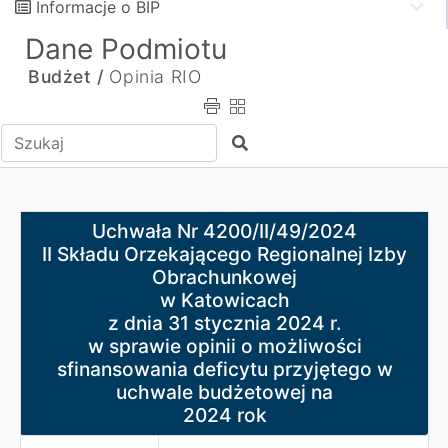
Informacje o BIP
Dane Podmiotu
Budżet /
Opinia RIO
Wpisz tekst do wyszukania
Szukaj
Uchwała Nr 4200/II/49/2024
Uchwała Nr 4200/II/49/2024
II Składu Orzekającego Regionalnej Izby Obrachunkowej
II Składu Orzekającego Regionalnej Izby
w Katowicach
Obrachunkowej
z dnia 31 stycznia 2024 r.
w Katowicach
w sprawie opinii o możliwości sfinansowania deficytu 
z dnia 31 stycznia 2024 r.
2024 rok
w sprawie opinii o możliwości
sfinansowania deficytu przyjętego w
uchwale budżetowej na
2024 rok