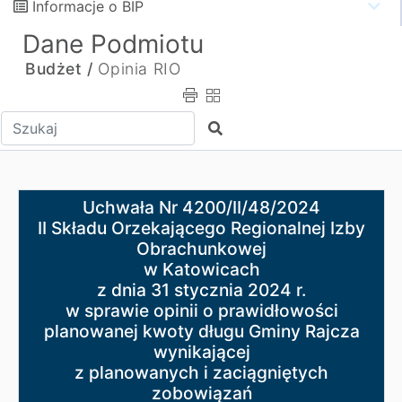
Informacje o BIP
Dane Podmiotu
Budżet /
Opinia RIO
Wpisz tekst do wyszukania
Szukaj
Uchwała Nr 4200/II/48/2024
Uchwała Nr 4200/II/48/2024
II Składu Orzekającego Regionalnej Izby Obrachunkowej
II Składu Orzekającego Regionalnej Izby
w Katowicach
Obrachunkowej
z dnia 31 stycznia 2024 r.
w Katowicach
w sprawie opinii o prawidłowości planowanej kwoty dłu
z dnia 31 stycznia 2024 r.
z planowanych i zaciągniętych zobowiązań
w sprawie opinii o prawidłowości
planowanej kwoty długu Gminy Rajcza
wynikającej
z planowanych i zaciągniętych
zobowiązań